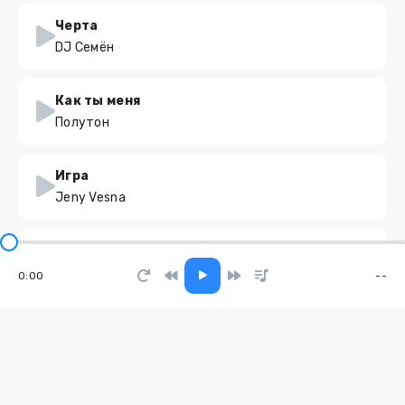
Черта
DJ Семён
Как ты меня
Полутон
Игра
Jeny Vesna
DIGIDI HEY X BASS BOOST
DJ.ILHAM
0:00
--
Быть собой
Анна Щербакова
Последний писатель