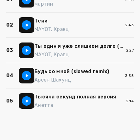
мартин
Тени
02
2:43
MAYOT, Кравц
Ты один я уже слишком долго (Шоу 3 кота)
03
2:27
MAYOT, Кравц
Будь со мной (slowed remix)
04
3:58
Арсен Шахунц
Тысяча секунд полная версия
05
2:14
Анетта