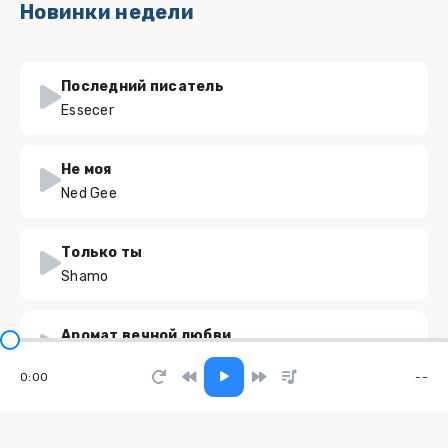
Новинки недели
Последний писатель
Essecer
Не моя
Ned Gee
Только ты
Shamo
Аромат вечной любви
Новая Песня
0:00
--
Отстаньте
Клим Добров