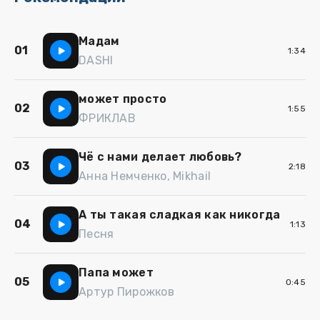
Мадам
01
1:34
DASHI
может просто
02
1:55
ФРИКЛАВ
Чё с нами делает любовь?
03
2:18
Анна Немченко, Mikhail
А ты такая сладкая как никогда
04
1:13
Песня
Папа может
05
0:45
Артур Пирожков