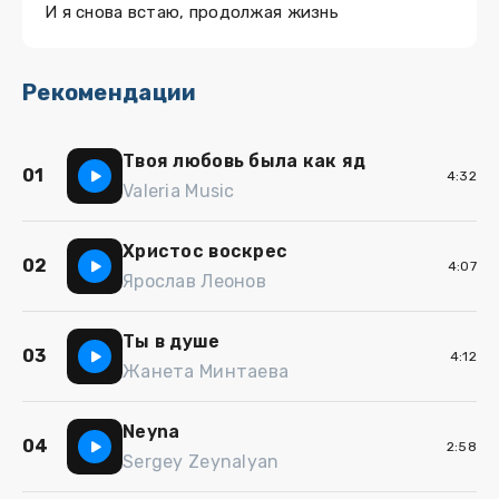
И я снова встаю, продолжая жизнь
Рекомендации
Твоя любовь была как яд
01
4:32
Valeria Music
Христос воскрес
02
4:07
Ярослав Леонов
Ты в душе
03
4:12
Жанета Минтаева
Neyna
04
2:58
Sergey Zeynalyan