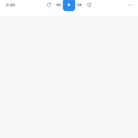
0:00
--
Целуй меня
Kile Qweed
Всё к лучшему
Гектор
Sweet Dreams
Niki Four
Птички
Чичерина
Фая
daur