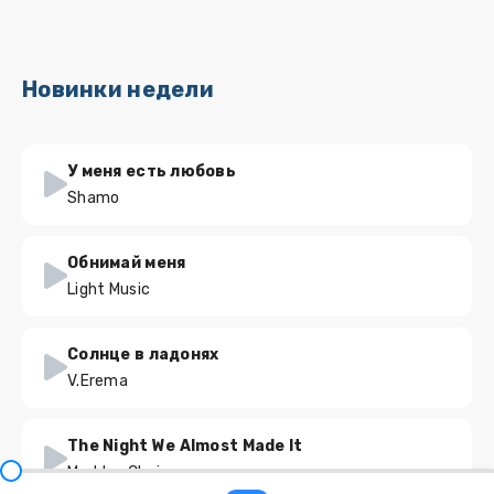
Новинки недели
У меня есть любовь
Shamo
Обнимай меня
Light Music
Солнце в ладонях
V.Erema
The Night We Almost Made It
Maddox Chain