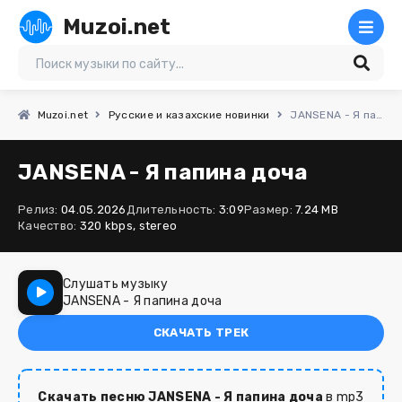
Muzoi.net
Muzoi.net
Русские и казахские новинки
JANSENA - Я папина доча
JANSENA - Я папина доча
Релиз:
04.05.2026
Длительность:
3:09
Размер:
7.24 MB
Качество:
320 kbps, stereo
Слушать музыку
JANSENA - Я папина доча
СКАЧАТЬ ТРЕК
Скачать песню JANSENA - Я папина доча
в mp3