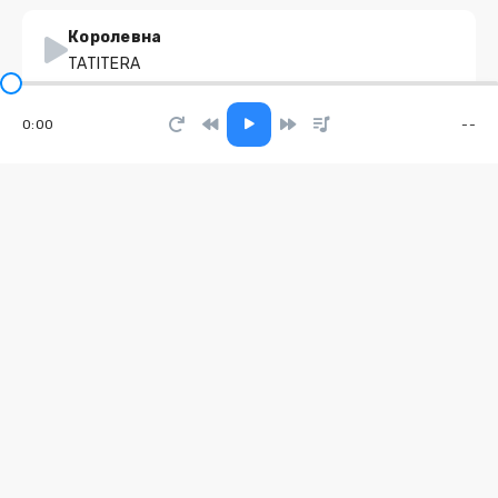
Королевна
TATITERA
0:00
--
OKAY
FRESCO feat. ROCKET
Trouble
ANNA VECHNA
Включите песню про меня
Александра Чистякова
Wendy
JEEG