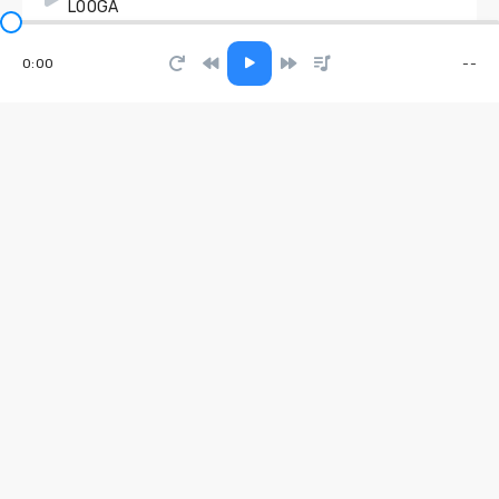
LOOGA
0:00
--
Here I Am Lord
Mikhail Bennett
КРУЗАК
БЛАТНОЙ МИХАЛЫЧ
На расслабоне
Братский Круг
Numb is Worse
V A E L O R A
Нити
Tolyasha Prod, Sm Skr