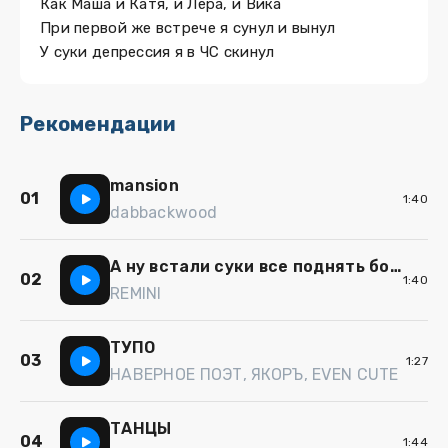
Как Маша и Катя, и Лера, и Вика
При первой же встрече я сунул и вынул
У суки депрессия я в ЧС скинул
Рекомендации
mansion
01
1:40
dabbackwood
А ну встали суки все поднять бокалы
02
1:40
REMINI
ТУПО
03
1:27
НАВЕРНОЕ ПОЭТ, ЯКОРЪ, EVEN CUTE
ТАНЦЫ
04
1:44