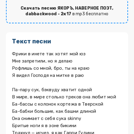
Скачать песню ЯКОРЪ, НАВЕРНОЕ ПОЭТ,
dabbackwood - 2к17
в mp3 бесплатно
Текст песни
Фрики в инете так хотят мой юз
Мне запретили, но я делаю
Рофлишь со мной, бро, ты на краю
Я видел Господя на митке в раю
Па-пару сук, бэквуду хватит одной
В мире, в мире столько треков она любит мой
Ба-бассы с колонок кортежа в Тверской
Ба-бабки большие, как башни длиной
Она снимает с себя сука skinny
Бритые ноги я в зоне бикини
Трахнул — исчез, я как Гарри Гудини