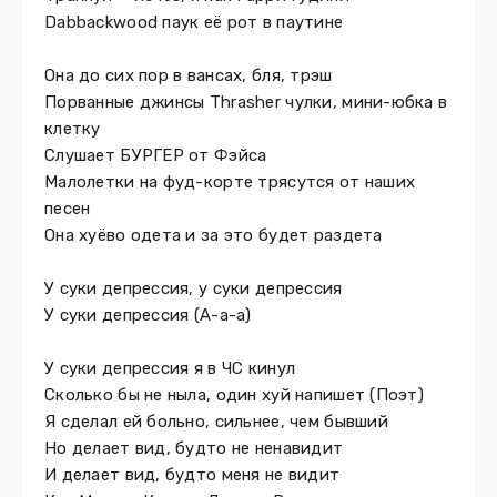
Dabbackwood паук её рот в паутине
Она до сих пор в вансах, бля, трэш
Порванные джинсы Thrasher чулки, мини-юбка в
клетку
Слушает БУРГЕР от Фэйса
Малолетки на фуд-корте трясутся от наших
песен
Она хуёво одета и за это будет раздета
У суки депрессия, у суки депрессия
У суки депрессия (А-а-а)
У суки депрессия я в ЧС кинул
Сколько бы не ныла, один хуй напишет (Поэт)
Я сделал ей больно, сильнее, чем бывший
Но делает вид, будто не ненавидит
И делает вид, будто меня не видит