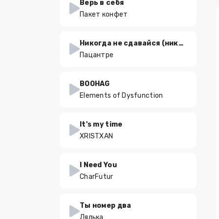
Верь в себя
Пакет конфет
Никогда не сдавайся (никто не пройдет дороги твоей)
Пацантре
BOOHAG
Elements of Dysfunction
It's my time
XRISTXAN
I Need You
CharFutur
Ты номер два
Лялька