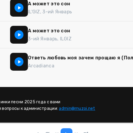
А может это сон
IL'GIZ, 3-ий Январь
А может это сон
3-ий Январь, ILGIZ
Ответь любовь моя зачем прощаю я (По
Arcadianca
винки песни 2025 года с вами
и вопросы к администрации:
admin@muzoi.net