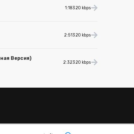
1:18
320 kbps
2:51
320 kbps
лная Версия)
2:32
320 kbps