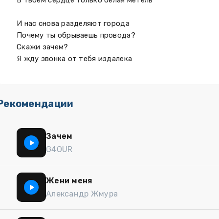
В твоём сердце только белая метель
И нас снова разделяют города
Почему ты обрываешь провода?
Скажи зачем?
Я жду звонка от тебя издалека
Рекомендации
Зачем
G4OUR
Жени меня
Александр Жмура