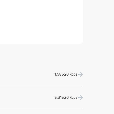
1:58
320 kbps
3:31
320 kbps