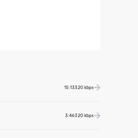
15:13
320 kbps
3:46
320 kbps