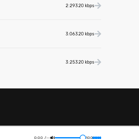
2:29
320 kbps
3:06
320 kbps
3:25
320 kbps
0:00
--
100