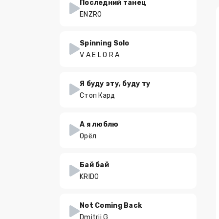
Последний танец
ENZRO
Spinning Solo
V A E L O R A
Я буду эту, буду ту
Стоп Кард
А я люблю
Орёл
Бай бай
KRIDO
Not Coming Back
Dmitrii G