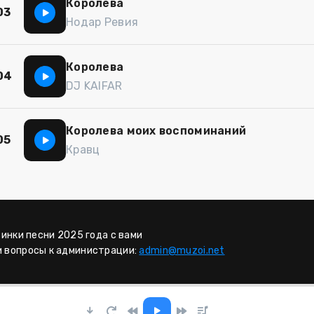
Королева
03
Нодар Ревия
Королева
04
DJ KAIFAR
Королева моих воспоминаний
05
Кравц
винки песни 2025 года с вами
и вопросы к администрации:
admin@muzoi.net