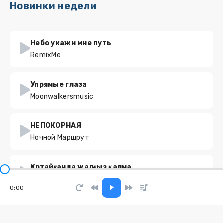
Новинки недели
Небо укажи мне путь
RemixMe
Упрямые глаза
Moonwalkersmusic
НЕПОКОРНАЯ
Ночной Маршрут
Қартайғанда жалғыз қалма
Saz Ai
0:00
--
Новый день
KARA KROSS