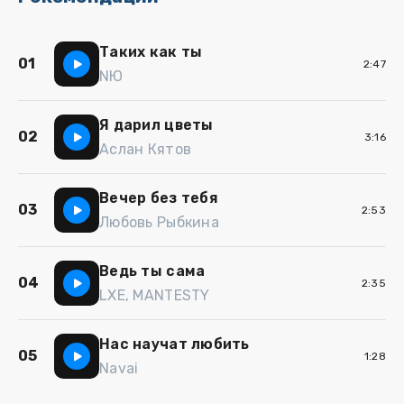
Таких как ты
01
2:47
NЮ
Я дарил цветы
02
3:16
Аслан Кятов
Вечер без тебя
03
2:53
Любовь Рыбкина
Ведь ты сама
04
2:35
LXE, MANTESTY
Нас научат любить
05
1:28
Navai