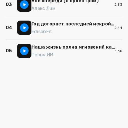
Все впереди (с оркестром)
03
2:53
Алекс Лим
Год догорает последней искрой полная версия
04
2:44
EdisonFit
Наша жизнь полна мгновений каждый миг как новый день
05
1:30
Песня ИИ