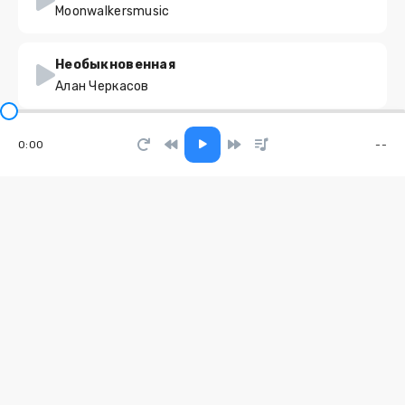
Moonwalkersmusic
Необыкновенная
Алан Черкасов
Секрет
0:00
--
Голый Король
Хулиганка
MARINICHEV
Ну что танцуем
Sharygin
Не виноват народ наш в бедах правых
RB Kuz Muz