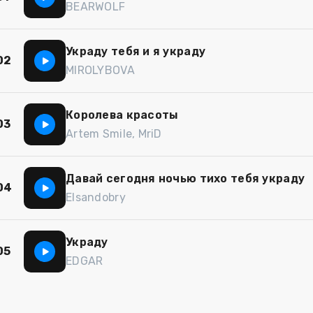
BEARWOLF
Украду тебя и я украду
02
MIROLYBOVA
Королева красоты
03
Artem Smile, MriD
Давай сегодня ночью тихо тебя украду
04
Elsandobry
Украду
05
EDGAR