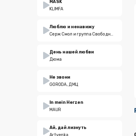
MASK
KLIMFA
Люблю и ненавижу
Серж Смол и группа Свободный статус
День нашей любви
Дюма
Не звони
GORODA, ДМЦ
In mein Herzen
MAUR
Ай, дай лизнуть
Artvenka