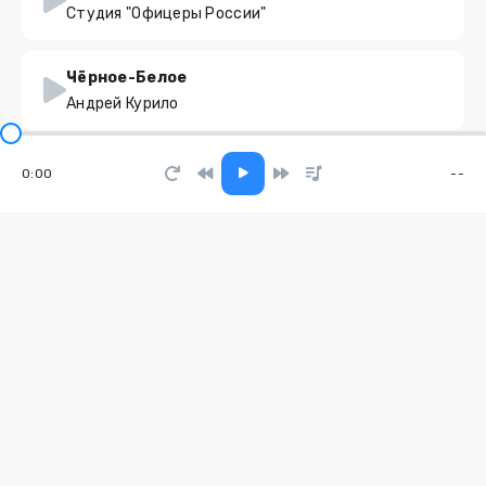
Студия "Офицеры России"
Чёрное-Белое
Андрей Курило
Ой, Угости Меня, Милок
0:00
--
Artvenka
Again My Love
Davvi
Soft Hands, Hard Truths
Maddox Chain
Постой, паровоз
MusicMix