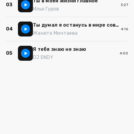
Ты в моей жизни главное
03
3:27
Илья Гуров
Ты думал я останусь в мире совсем одна
04
4:16
Жанета Минтаева
Я тебя знаю не знаю
05
4:00
DJ ENDY