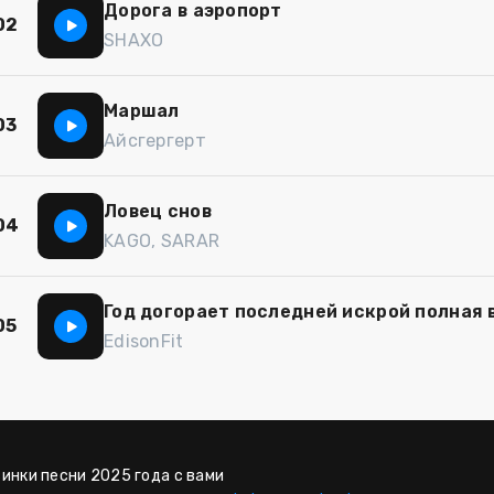
Дорога в аэропорт
02
SHAXO
Маршал
03
Айсгергерт
Ловец снов
04
KAGO, SARAR
Год догорает последней искрой полная 
05
EdisonFit
винки песни 2025 года с вами