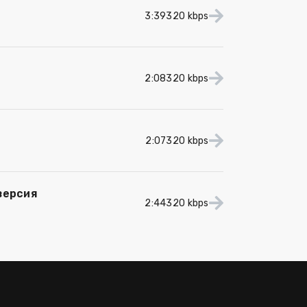
3:39
320 kbps
2:08
320 kbps
2:07
320 kbps
версия
2:44
320 kbps