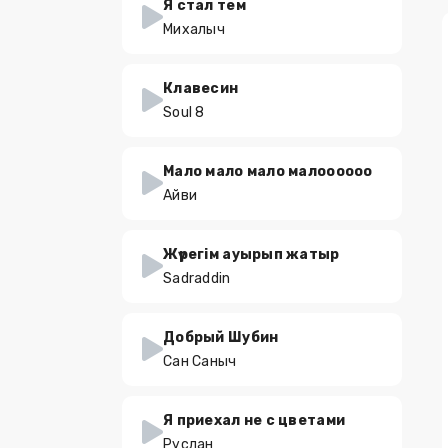
Я стал тем
Михалыч
Клавесин
Soul 8
Мало мало мало малоооооо
Айви
Жүрегім ауырып жатыр
Sadraddin
Добрый Шубин
Сан Саныч
Я приехал не с цветами
Руслан