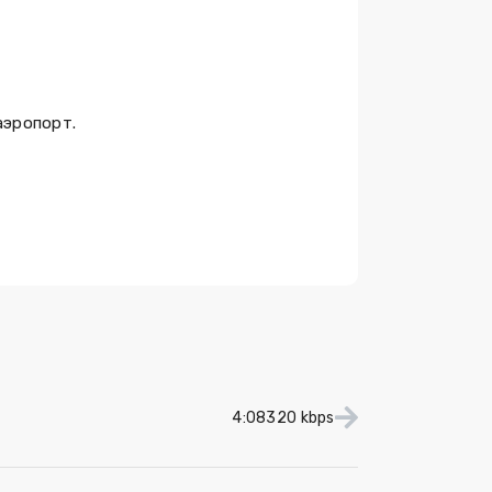
аэропорт.
4:08
320 kbps