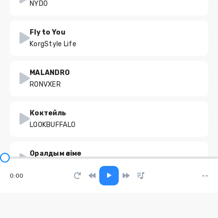
NYDO
Fly to You
KorgStyle Life
MALANDRO
RONVXER
Коктейль
LOOKBUFFALO
Оралдым өзіме
Kuralay Avutova
0:00
--
Сожги мою память
J.NE