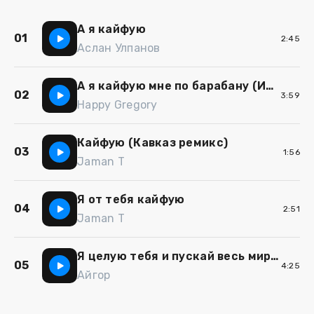
А я кайфую
01
2:45
Аслан Улпанов
А я кайфую мне по барабану (ИИ Funky Jazz Cover Remix)
02
3:59
Happy Gregory
Кайфую (Кавказ ремикс)
03
1:56
Jaman T
Я от тебя кайфую
04
2:51
Jaman T
Я целую тебя и пускай весь мир подождет
05
4:25
Айгор