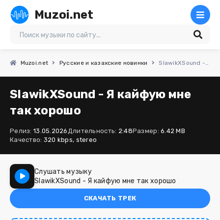
Muzoi.net
Muzoi.net
Русские и казахские новинки
SlawikXSound - Я кайфую мне так хорошо
SlawikXSound - Я кайфую мне
так хорошо
Релиз:
13.05.2026
Длительность:
2:48
Размер:
6.42 MB
Качество:
320 kbps, stereo
Слушать музыку
SlawikXSound - Я кайфую мне так хорошо
СКАЧАТЬ ТРЕК