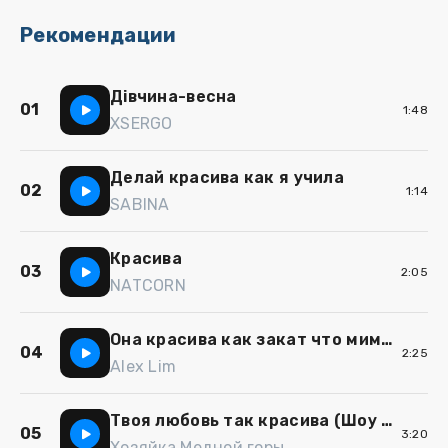
Рекомендации
Дівчина-весна
01
1:48
XSERGO
Делай красива как я учила
02
1:14
SABINA
Красива
03
2:05
NATCORN
Она красива как закат что мимолетно греет
04
2:25
Alex Lim
Твоя любовь так красива (Шоу Аватар)
05
3:20
Хозяйка Медной горы