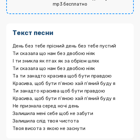
mp3 бесплатно
Текст песни
День без тебе прісний день без тебе пустий
Ти сказала що нам без двобою ніяк
І ти зникла як птах як за обрієм шлях
Ти сказала що нам без двобою ніяк
Та ти занадто красива щоб бути правдою
Красива, щоб бути п'яною хай п'яний буду я
Ти занадто красива щоб бути правдою
Красива, щоб бути п'яною хай п'яний буду я
Не признала серед ночі день
Залишила мені себе щоб не забути
Залишила слід твоя чистота
Твоя висота з якою не заснути