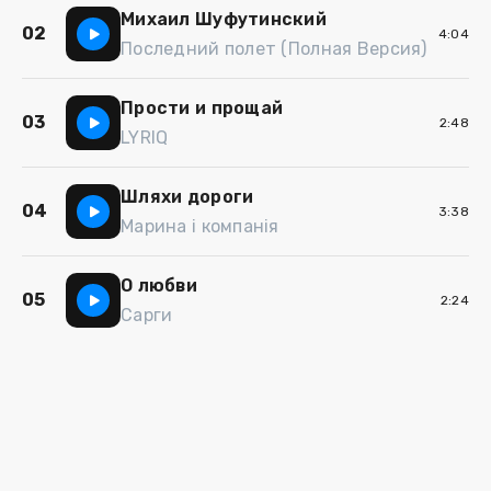
Михаил Шуфутинский
02
4:04
Последний полет (Полная Версия)
Прости и прощай
03
2:48
LYRIQ
Шляхи дороги
04
3:38
Марина і компанія
О любви
05
2:24
Сарги