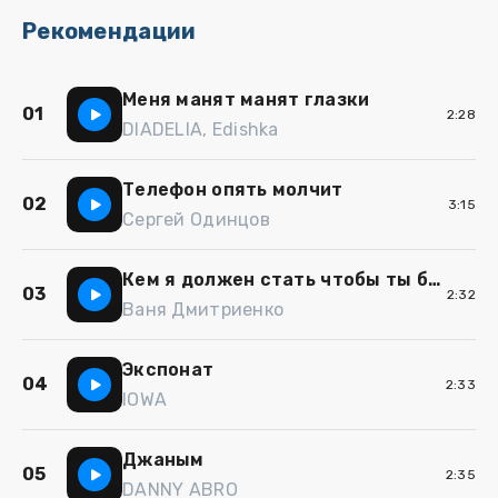
Рекомендации
Меня манят манят глазки
01
2:28
DIADELIA, Edishka
Телефон опять молчит
02
3:15
Сергей Одинцов
Кем я должен стать чтобы ты была со мной
03
2:32
Ваня Дмитриенко
Экспонат
04
2:33
IOWA
Джаным
05
2:35
DANNY ABRO