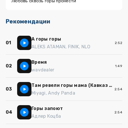
Любовь сквозь горы пронести
Рекомендации
А горы горы
01
2:52
ALEKS ATAMAN, FINIK, NLO
Время
02
1:49
wavdealer
Там ревели горы мама (Кавказ ремикс)
03
2:54
Miyagi, Andy Panda
Горы запоют
04
2:54
Адлер Коцба