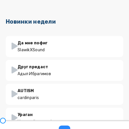
Новинки недели
Да мне пофиг
SlawikXSound
Друг предаст
Адыл Ибрагимов
AUTISM
cardinparis
Ураган
Moonwalkersmusic