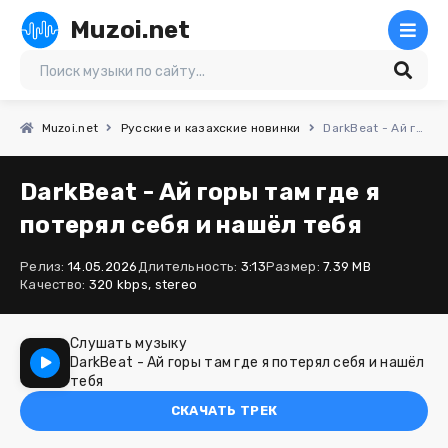
Muzoi.net
Muzoi.net
Русские и казахские новинки
DarkBeat - Ай горы там где я потерял себя и нашёл тебя
DarkBeat - Ай горы там где я
потерял себя и нашёл тебя
Релиз:
14.05.2026
Длительность:
3:13
Размер:
7.39 MB
Качество:
320 kbps, stereo
Слушать музыку
DarkBeat - Ай горы там где я потерял себя и нашёл
тебя
СКАЧАТЬ ТРЕК