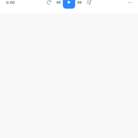
0:00
--
А мне так хочется вернуться
Елена Карпук
Пыль и звёзды
Егор Гайдук
Golden Romance
YAKHAN
Всё та же смуглая луна
LeoniDъ
Duxov
LaF1ame, Yokv