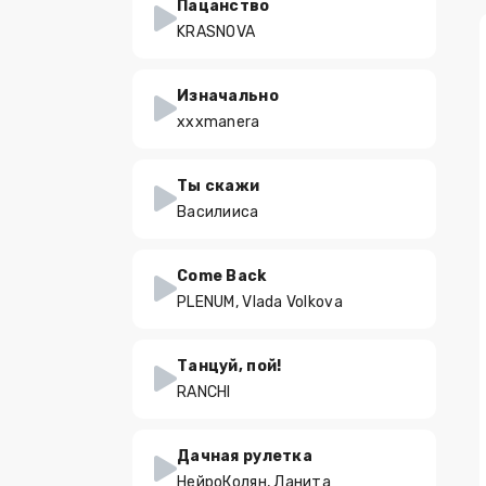
Пацанство
KRASNOVA
Изначально
xxxmanera
Ты скажи
Василииса
Come Back
PLENUM, Vlada Volkova
Танцуй, пой!
RANCHI
Дачная рулетка
НейроКолян, Ланита