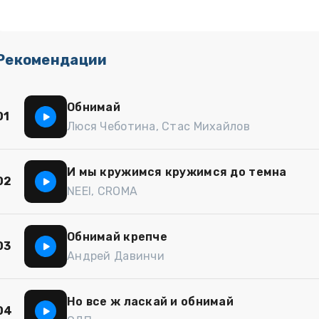
Рекомендации
Обнимай
01
Люся Чеботина, Стас Михайлов
И мы кружимся кружимся до темна
02
NEEl, CROMA
Обнимай крепче
03
Андрей Давинчи
Но все ж ласкай и обнимай
04