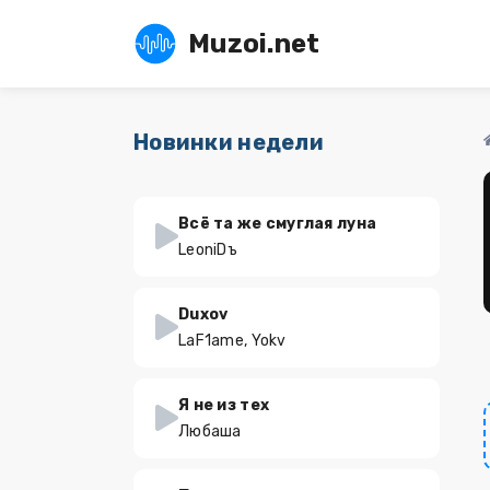
Muzoi.net
Новинки недели
Всё та же смуглая луна
LeoniDъ
Duxov
LaF1ame, Yokv
Я не из тех
Любаша