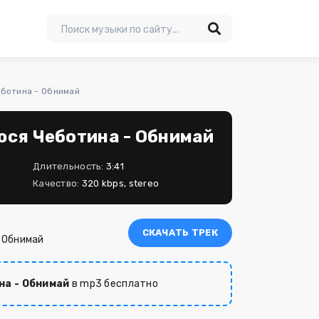
еботина - Обнимай
юся Чеботина - Обнимай
Длительность:
3:41
Качество:
320 kbps, stereo
СКАЧАТЬ ТРЕК
 Обнимай
на - Обнимай
в mp3 бесплатно