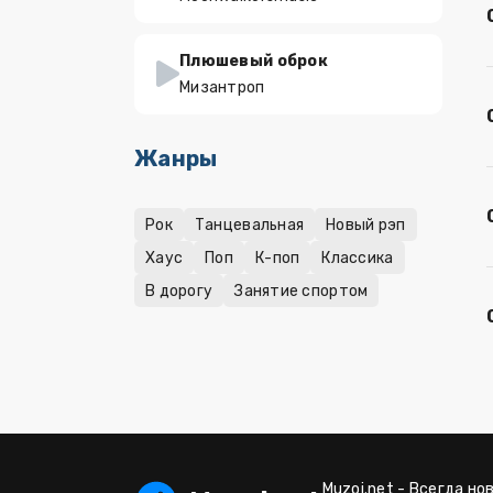
Плюшевый оброк
Мизантроп
Жанры
Рок
Танцевальная
Новый рэп
Хаус
Поп
К-поп
Классика
В дорогу
Занятие спортом
Muzoi.net - Всегда но