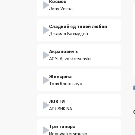
Космос
Jeny Vesna
Сладкий яд твоей любви
Джамал Бахмудов
Акраповичъ
AQYLA, voskresenskii
Женщина
Толя Ковальчук
ЛОКТИ
ADUSHKINA
Три топора
Moonwalkersmusic