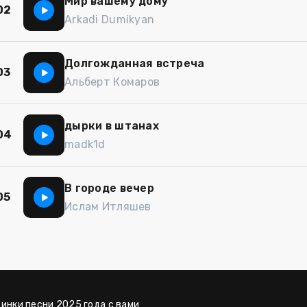
Мир вашему дому
02
Arkadi Dumikyan
Долгожданная встреча
03
Альберт Комаров
дырки в штанах
04
madk1d
В городе вечер
05
Ислам Итляшев
винки песни 2025 года с вами