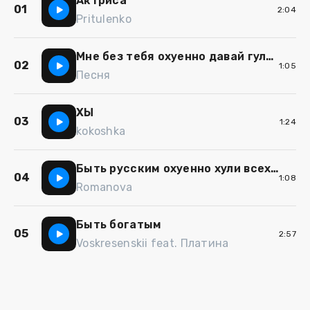
Актриса
01
2:04
Pritulenko
Мне без тебя охуенно давай гуляй
02
1:05
Песня
ХЫ
03
1:24
kokoshka
Быть русским охуенно хули всех не нравится
04
1:08
Romanova
Быть богатым
05
2:57
Voskresenskii feat. Платина