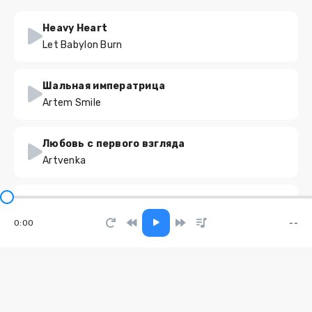
Heavy Heart
Let Babylon Burn
Шальная императрица
Artem Smile
Любовь с первого взгляда
Artvenka
Рэкетмены
Группа Пули-Дни
0:00
--
Наш август
Vilanika