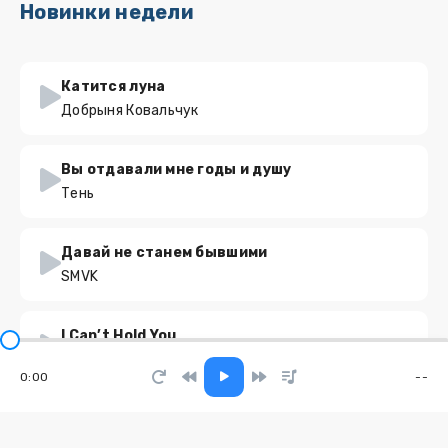
Новинки недели
Катится луна
Добрыня Ковальчук
Вы отдавали мне годы и душу
Тень
Давай не станем бывшими
SMVK
I Can’t Hold You
Eir.M
0:00
--
Маман
Бурановские Бабушки, Прохор Шаляпин