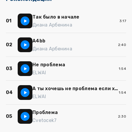
Так было в начале
01
3:17
Диана Арбенина
А4bb
02
2:40
Диана Арбенина
Не проблема
03
1:54
ELWAI
А ты хочешь не проблема если хочешь прокачу
04
1:54
ELWAI
Проблема
05
2:30
Cvetocek7