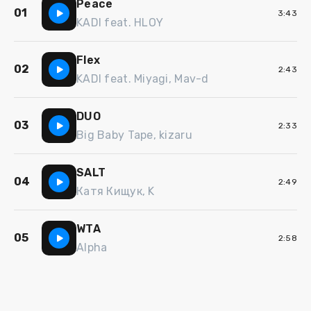
Peace
01
3:43
KADI feat. HLOY
Flex
02
2:43
KADI feat. Miyagi, Mav-d
DUO
03
2:33
Big Baby Tape, kizaru
SALT
04
2:49
Катя Кищук, K
WTA
05
2:58
Alpha