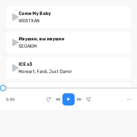
Come My Baby
XRISTXAN
Ивушки, вы ивушки
SEGAKIM
ICE x3
Moreart, Fardi, Just Damir
САЛАМ САЛАМ
Moonwalkersmusic
0:00
--
Увези меня
Ильяс Хаджиев, Лейсан Сафарова