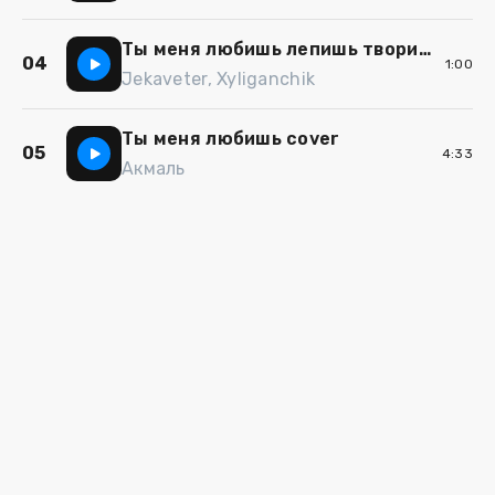
Ты меня любишь лепишь творишь малюешь
04
1:00
Jekaveter, Xyliganchik
Ты меня любишь cover
05
4:33
Акмаль