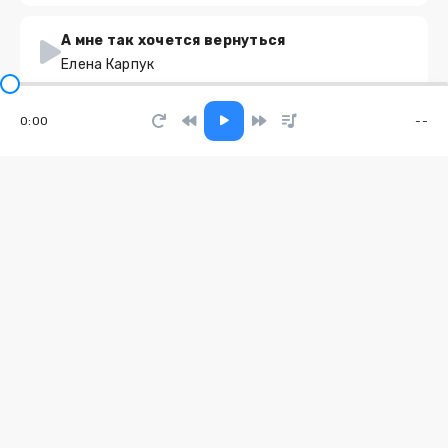
А мне так хочется вернуться
Елена Карпук
0:00
--
Пыль и звёзды
Егор Гайдук
Golden Romance
YAKHAN
Всё та же смуглая луна
LeoniDъ
Duxov
LaF1ame, Yokv