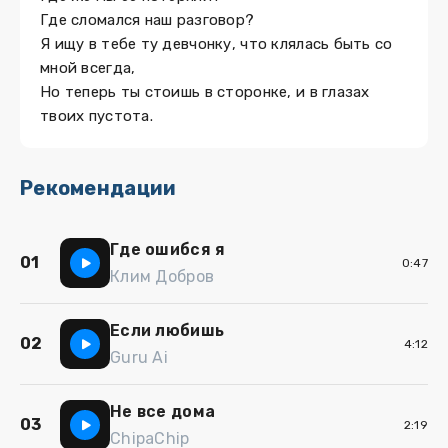
Где сломался наш разговор?
Я ищу в тебе ту девчонку, что клялась быть со
мной всегда,
Но теперь ты стоишь в сторонке, и в глазах
твоих пустота.
Рекомендации
Где ошибся я
01
0:47
Клим Добров
Если любишь
02
4:12
Guru Ai
Не все дома
03
2:19
ChipaChip