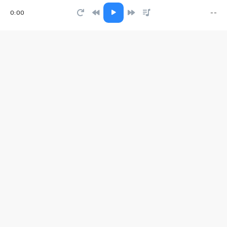
0:00
--
Рэкетмены
Группа Пули-Дни
Наш август
Vilanika
Я стал тем
Михалыч
Клавесин
Soul 8
Мало мало мало малоооооо
Айви