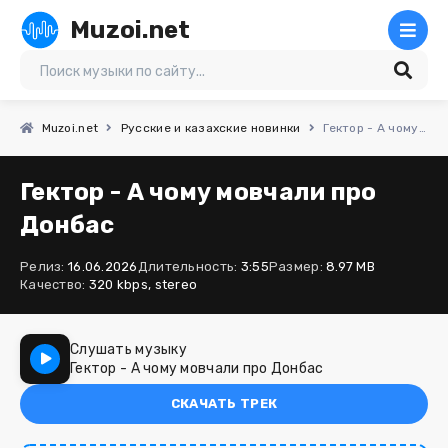
Muzoi.net
Muzoi.net
Русские и казахские новинки
Гектор - А чому мовчали про Донбас
Гектор - А чому мовчали про
Донбас
Релиз:
16.06.2026
Длительность:
3:55
Размер:
8.97 MB
Качество:
320 kbps, stereo
Слушать музыку
Гектор - А чому мовчали про Донбас
СКАЧАТЬ ТРЕК