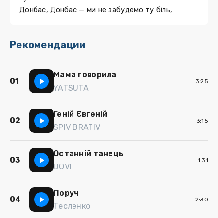
Донбас, Донбас — ми не забудемо ту біль,
Рекомендации
Мама говорила
01
3:25
YATSUTA
Геній Євгеній
02
3:15
SPIV BRATIV
Останній танець
03
1:31
DOVI
Поруч
04
2:30
Тесленко