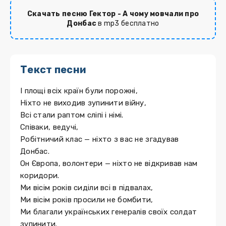
Скачать песню Гектор - А чому мовчали про
Донбас
в mp3 бесплатно
Текст песни
І площі всіх країн були порожні,
Ніхто не виходив зупинити війну,
Всі стали раптом сліпі і німі.
Співаки, ведучі,
Робітничий клас — ніхто з вас не згадував
Донбас.
Он Європа, волонтери — ніхто не відкривав нам
коридори.
Ми вісім років сиділи всі в підвалах,
Ми вісім років просили не бомбити,
Ми благали українських генералів своїх солдат
зупинити.