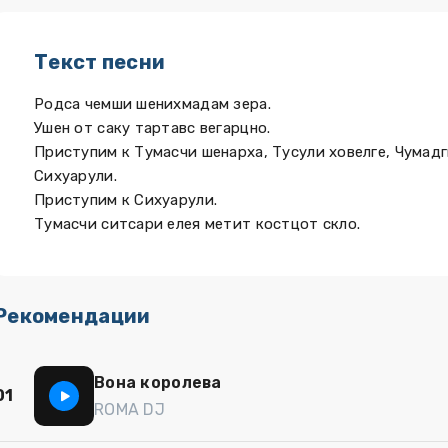
Текст песни
Родса чемши шенихмадам зера.
Ушен от саку тартавс вегарцно.
Приступим к Тумасчи шенарха, Тусули ховелге, Чумад
Сихуарули.
Приступим к Сихуарули.
Тумасчи ситсари елея метит костцот скло.
Рекомендации
Вона королева
01
ROMA DJ