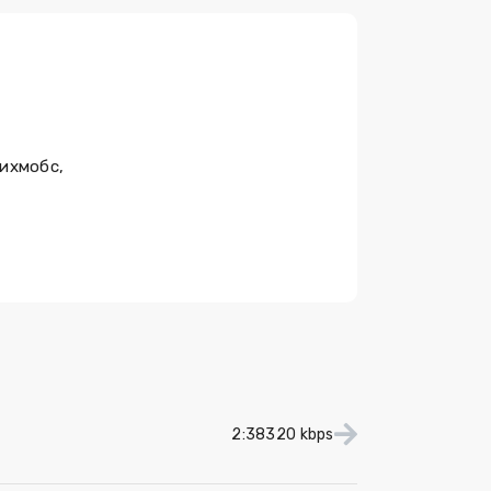
гихмобс,
2:38
320 kbps