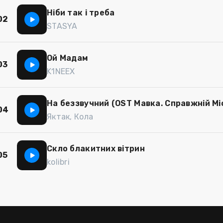
Ніби так і треба
02
STASYA
Ой Мадам
03
K1NEEX
На беззвучний (OST Мавка. Справжній Мі
04
Яктак, Кола
Скло блакитних вітрин
05
kolibri