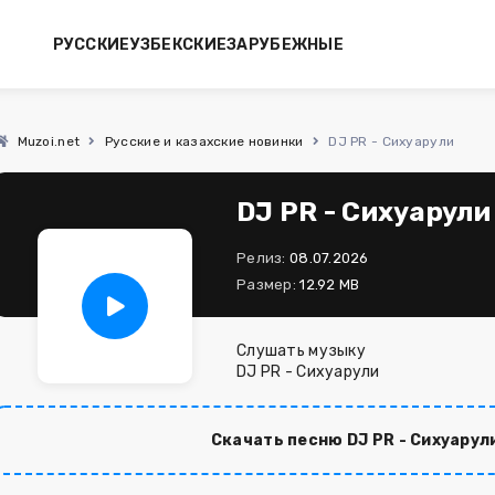
РУССКИЕ
УЗБЕКСКИЕ
ЗАРУБЕЖНЫЕ
Muzoi.net
Русские и казахские новинки
DJ PR - Сихуарули
DJ PR - Сихуарули
Релиз:
08.07.2026
Размер:
12.92 MB
Слушать музыку
DJ PR - Сихуарули
Скачать песню DJ PR - Сихуарул