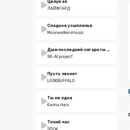
Целуй её
ЛАЙФГАРД
Сладкое усыпленье
Moonwalkersmusic
Дым последней сигареты (Reimagined)
SK-AI projecT
Пусть звонят
LOOKBUFFALO
Ты не одна
Karina Hars
Тихий час
SDLW