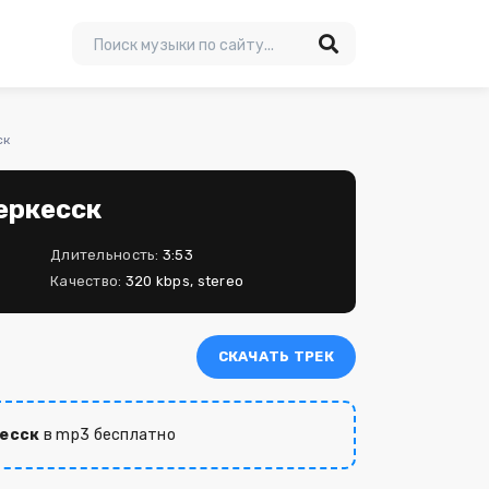
ск
еркесск
Длительность:
3:53
Качество:
320 kbps, stereo
СКАЧАТЬ ТРЕК
кесск
в mp3 бесплатно