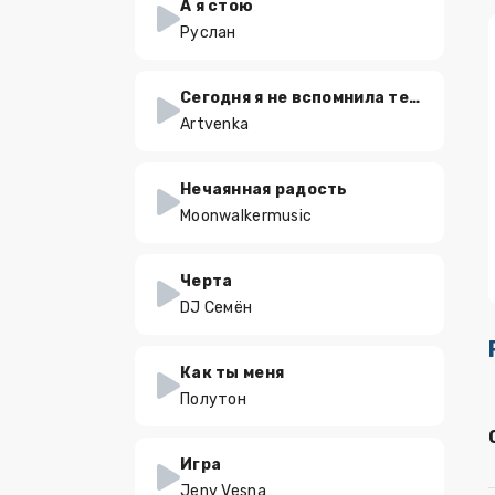
А я стою
Руслан
Сегодня я не вспомнила тебя
Artvenka
Нечаянная радость
Moonwalkermusic
Черта
DJ Семён
Как ты меня
Полутон
Игра
Jeny Vesna