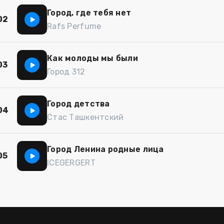
Город, где тебя нет
02
Rafs Perfume
Как молоды мы были
03
Город 312
Город детства
04
Стас Ташкентский
Город Ленина родные лица
05
ICEGERGERT