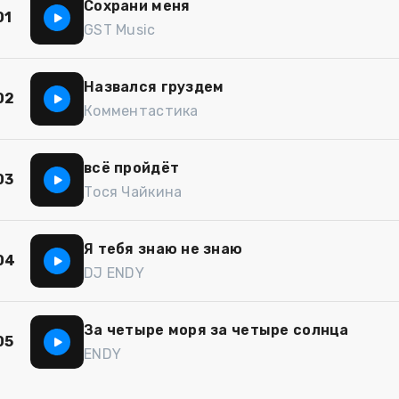
Сохрани меня
01
GST Music
Назвался груздем
02
Комментастика
всё пройдёт
03
Тося Чайкина
Я тебя знаю не знаю
04
DJ ENDY
За четыре моря за четыре солнца
05
ENDY