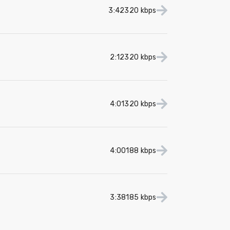
3:42
320 kbps
2:12
320 kbps
4:01
320 kbps
4:00
188 kbps
3:38
185 kbps