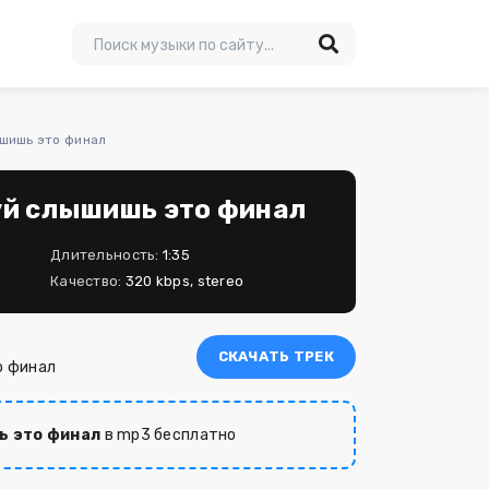
шишь это финал
уй слышишь это финал
Длительность:
1:35
Качество:
320 kbps, stereo
СКАЧАТЬ ТРЕК
о финал
ь это финал
в mp3 бесплатно