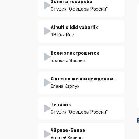
Золотая свадьба
Студия "Офицеры России"
Ainult sildid vabariik
RB Kuz Muz
Всем электрощиток
Госпожа Эвелин
С кем по жизни суждено мне быть
Елена Карпук
Титаник
Студия "Офицеры России"
Чёрное-Белое
Андрей Курило