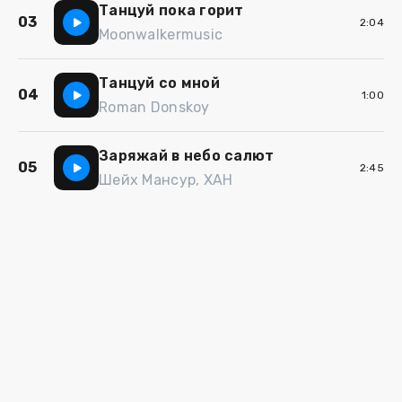
Танцуй пока горит
03
2:04
Moonwalkermusic
Танцуй со мной
04
1:00
Roman Donskoy
Заряжай в небо салют
05
2:45
Шейх Мансур, ХАН