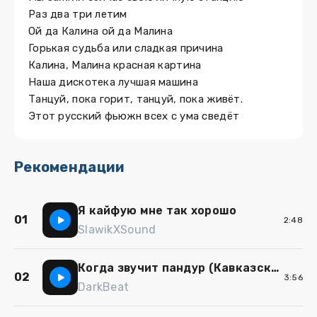
Раз два три летим
Ой да Калина ой да Малина
Горькая судьба или сладкая причина
Калина, Малина красная картина
Наша дискотека лучшая машина
Танцуй, пока горит, танцуй, пока живёт.
Этот русский фьюжн всех с ума сведёт
Рекомендации
Я кайфую мне так хорошо
01
2:48
SlawikXSound
Когда звучит пандур (Кавказская Лезгинка)
02
3:56
DarkBeat