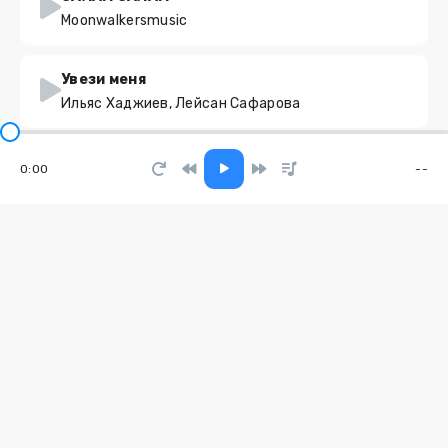
Moonwalkersmusic
Увези меня
Ильяс Хаджиев, Лейсан Сафарова
ПОЦЕЛУЙ 2.0
0:00
--
guccigors
Сколько
Алекса
Обещай
BRVZ
Погост
Мизантроп