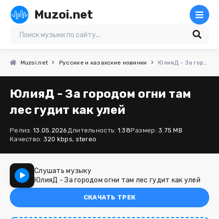
Muzoi.net
Muzoi.net
Русские и казахские новинки
ЮлияД - За городом огни там лес гудит как улей
ЮлияД - За городом огни там
лес гудит как улей
Релиз:
13.05.2026
Длительность:
1:38
Размер:
3.75 MB
Качество:
320 kbps, stereo
Слушать музыку
ЮлияД - За городом огни там лес гудит как улей
СКАЧАТЬ ТРЕК