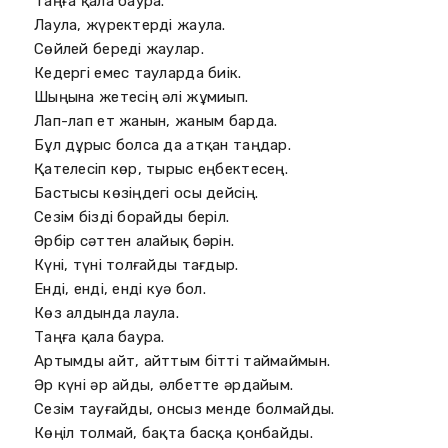
Таңға қала баура.
Лаула, жүректерді жаула.
Сөйлей береді жаулар.
Кедергі емес тауларда биік.
Шыңына жетесің әлі жұмиып.
Лап-лап ет жанын, жаным барда.
Бұл дұрыс болса да атқан таңдар.
Қателесіп көр, тырыс еңбектесең.
Бастысы көзіңдегі осы дейсің.
Сезім бізді борайды беріл.
Әрбір сәттен алайық бәрін.
Күні, түні толғайды тағдыр.
Енді, енді, енді куә бол.
Көз алдында лаула.
Таңға қала баура.
Артымды айт, айттым бітті таймаймын.
Әр күні әр айды, әлбетте әрдайым.
Сезім тауғайды, онсыз менде болмайды.
Көңіл толмай, бақта басқа қонбайды.