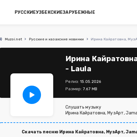
РУССКИЕ
УЗБЕКСКИЕ
ЗАРУБЕЖНЫЕ
Muzoi.net
Русские и казахские новинки
Ирина Кайратовна, МузАр
Ирина Кайратовна,
- Laula
Релиз:
15.05.2026
Размер:
7.67 MB
Слушать музыку
Ирина Кайратовна, МузАрт, Jamal
Скачать песню Ирина Кайратовна, МузАрт, Jamal