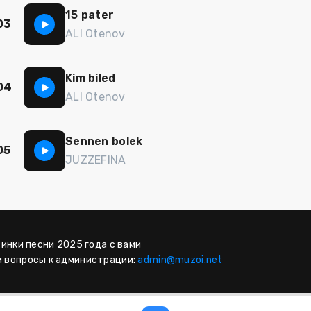
15 pater
03
ALI Otenov
Kim biled
04
ALI Otenov
Sennen bolek
05
JUZZEFINA
винки песни 2025 года с вами
и вопросы к администрации:
admin@muzoi.net