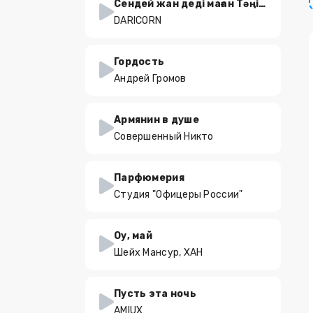
Сендей жан деді маған Тәңір бермейді
DARICORN
Гордость
Андрей Громов
Армянин в душе
Совершенный Никто
Парфюмерия
Студия "Офицеры России"
Оу, май
Шейх Мансур, ХАН
Пусть эта ночь
AMIUX