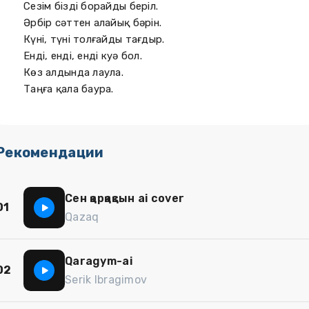
Сезім бізді борайды беріл.
Әрбір сәттен алайық бәрін.
Күні, түні толғайды тағдыр.
Енді, енді, енді куә бол.
Көз алдында лаула.
Таңға қала баура.
Рекомендации
Сен қорқақсын ai cover
01
Qazaq
Qaragym-ai
02
Serik Ibragimov