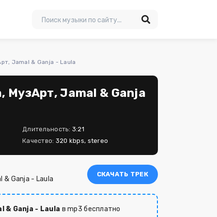
т, Jamal & Ganja - Laula
 МузАрт, Jamal & Ganja
Длительность:
3:21
Качество:
320 kbps, stereo
СКАЧАТЬ ТРЕК
 & Ganja - Laula
 & Ganja - Laula
в mp3 бесплатно