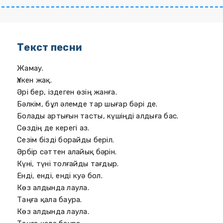
Текст песни
Жамау.
Үлкен жақ.
Әрі бер, іздеген өзің жанға.
Бәлкім, бұл әлемде тар шығар бәрі де.
Болады артығын тасты, күшіңді алдыға бас.
Сөздің де керегі аз.
Сезім бізді борайды беріл.
Әрбір сәттен алайық бәрін.
Күні, түні толғайды тағдыр.
Енді, енді, енді куә бол.
Көз алдында лаула.
Таңға қала баура.
Көз алдында лаула.