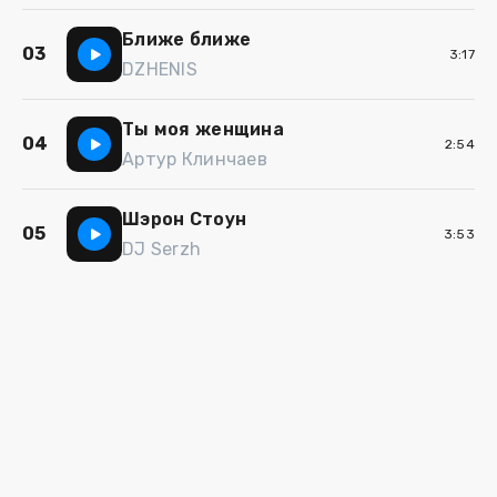
Ближе ближе
03
3:17
DZHENIS
Ты моя женщина
04
2:54
Артур Клинчаев
Шэрон Стоун
05
3:53
DJ Serzh