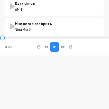
Dark times
БМП
Мне легко говорить
Nina Myrth
Ангел
0:00
--
ТАТАРИН, LAUR
Молодой
Рустам Нахушев
Бест френд
LOOKBUFFALO
Я стала идеальной