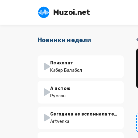
Muzoi.net
Новинки недели
Психопат
Кибер Балабол
А я стою
Руслан
Сегодня я не вспомнила тебя
Artvenka