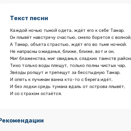
Текст песни
Каждой ночью тьмой одета, ждёт его к себе Тамар.
Он плывёт навстречу счастью, смело борется с волной
А Тамар, объята страстью, ждёт его во тьме ночной.
Не напрасны ожиданья, ближе, ближе, вот и он,
Миг блаженства, миг свиданья, сладких таинств райск
Тихо только воды плещут, только полны чистых чар,
Звёзды ропщут и трепещут за бесстыдную Тамар.
И опять к пучинам ванна кто-то с берега идёт,
И без лодки средь тумана вдаль от острова плывёт,
И со страхом остаётся.
Рекомендации