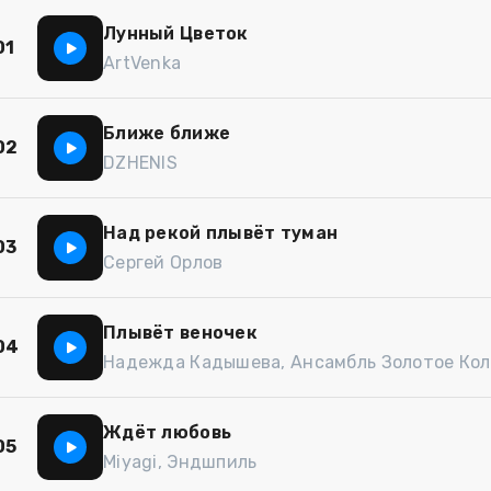
Лунный Цветок
01
ArtVenka
Ближе ближе
02
DZHENIS
Над рекой плывёт туман
03
Сергей Орлов
Плывёт веночек
04
Надежда Кадышева, Ансамбль Золотое Кол
Ждёт любовь
05
Miyagi, Эндшпиль